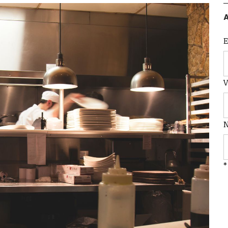
A
E
*