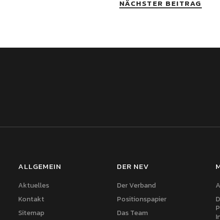
NÄCHSTER BEITRAG
ALLGEMEIN
DER NEV
Aktuelles
Der Verband
A
Kontakt
Positionspapier
D
P
Sitemap
Das Team
I