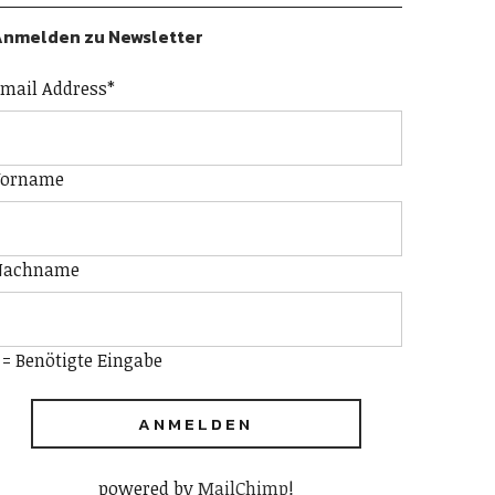
nmelden zu Newsletter
mail Address
*
Vorname
Nachname
 = Benötigte Eingabe
powered by
MailChimp
!