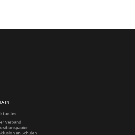
MAIN
ktuelles
er Verband
ositionspapier
nklusion an Schulen