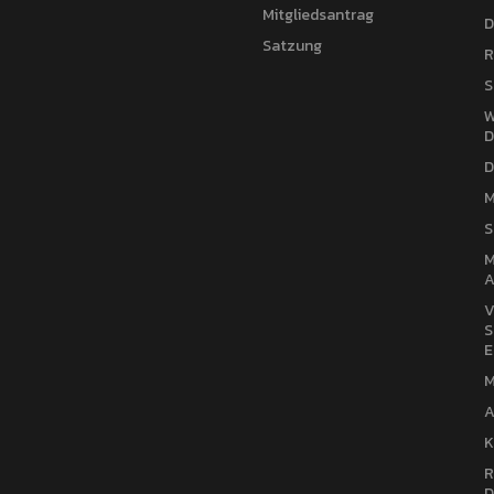
Mitgliedsantrag
D
Satzung
R
S
W
D
D
M
S
M
A
V
S
E
M
A
K
R
D