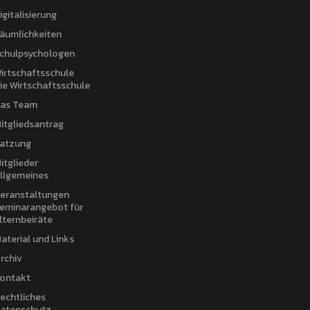
igitalisierung
äumlichkeiten
chulpsychologen
irtschaftsschule
ie Wirtschaftsschule
as Team
itgliedsantrag
atzung
itglieder
llgemeines
eranstaltungen
eminarangebot für
lternbeiräte
aterial und Links
rchiv
ontakt
echtliches
atenschutz