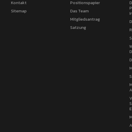
Kontakt
Positionspapier
D
P
Sitemap
Das Team
I
Mitgliedsantrag
D
Satzung
R
S
W
D
D
M
S
M
A
V
S
E
M
A