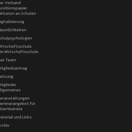
er Verband
ositionspapier
nklusion an Schulen
igitalisierung
äumlichkeiten
chulpsychologen
irtschaftsschule
ie Wirtschaftsschule
as Team
itgliedsantrag
atzung
itglieder
llgemeines
eranstaltungen
eminarangebot für
lternbeiräte
aterial und Links
rchiv