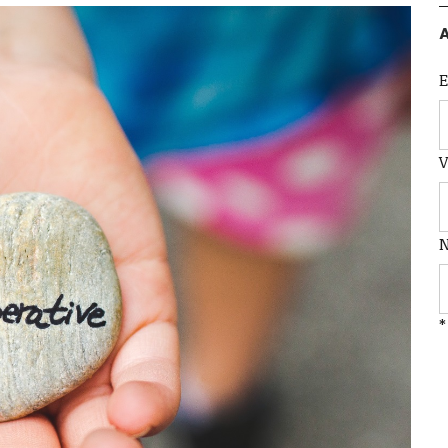
A
E
*