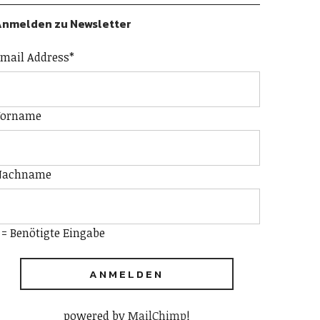
nmelden zu Newsletter
mail Address
*
Vorname
Nachname
 = Benötigte Eingabe
powered by
MailChimp
!